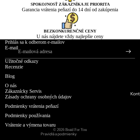
SPOKOJNOSŤ ZÁKAZNÍKA JE PRIORITA
Garancia vrátenia peňazí do 14 dní od zakúpenia
BEZKONKURENČNÉ CENY
⭐ Rec
U nás nájdete vždy najlepšie ceny
Prihlás sa k odberom e-mailov
E-mail
Užitočné odkazy
Recenzie
Blog
O nás
Zákaznícky Servis
Kont
Zásady ochrany osobných údajov
Pravidlá poskytovania refundácií
Pravidlá ochrany súkromia
Podmienky vrátenia peňazí
Podmienky poskytovania služby
Podmienky používania
Kontaktné údaje
Vrátenie a výmena tovaru
© 2026
Braid For You
Pravidlá a podmienky