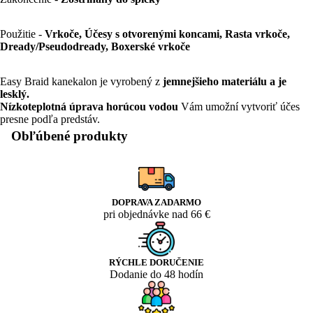
Vlnitý kanek
Použitie -
Vrkoče, Účesy s otvorenými koncami, Rasta vrkoče,
Dready/Pseudodready, Boxerské
v
rkoče
Easy Braid kanekalon je vyrobený z
jemnejšieho materiálu a je
lesklý.
Nízkoteplotná úprava horúcou vodou
Vám umožní vytvoriť účes
presne podľa predstáv.
Obľúbené produkty
Otvoriť
Vlnitý kane
obrázok
na celú
obrazovku
DOPRAVA ZADARMO
pri objednávke nad 66 €
RÝCHLE DORUČENIE
🆕 Braiders
Dodanie do 48 hodín