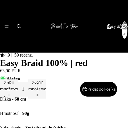
Celkov
Easy Braid
počet
položi
v
košíku
0
4.9
|
59 recenz.
Easy Braid 100% | red
€3,90 EUR
Jumbo Braid 
Skladom
Znížiť
Zvýšiť
množstvo
množstvo
Pridať do košíka
Dĺžka -
68 cm
Hmotnosť -
90g
Zakončenie -
Zostrihaný do špičky