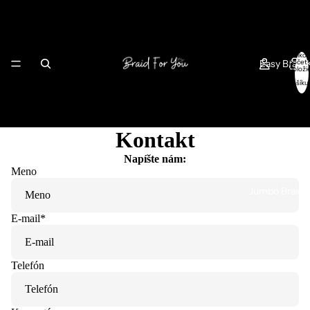
Celkov
Easy Braid
počet
položi
v
košíku
0
Kontakt
Napíšte nám:
Meno
Jumbo Braid 
E-mail
*
Telefón