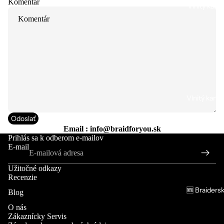
Komentár
Vlnitý kanek
Vlnitý kane
Odoslať
Email :
info@braidforyou.sk
Prihlás sa k odberom e-mailov
E-mail
Užitočné odkazy
Recenzie
🆕 Braiders
Blog
O nás
Zákaznícky Servis